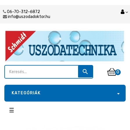
06-70-312-6872
info@uszodadoktor.hu
search
0
KATEGÓRIÁK
Toggle
☰
navigation