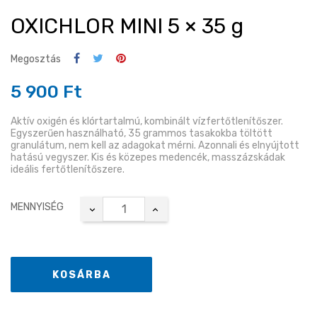
OXICHLOR MINI 5 × 35 g
Megosztás
5 900 Ft
Aktív oxigén és klórtartalmú, kombinált vízfertőtlenítőszer.
Egyszerűen használható, 35 grammos tasakokba töltött
granulátum, nem kell az adagokat mérni. Azonnali és elnyújtott
hatású vegyszer. Kis és közepes medencék, masszázskádak
ideális fertőtlenítőszere.
MENNYISÉG
KOSÁRBA