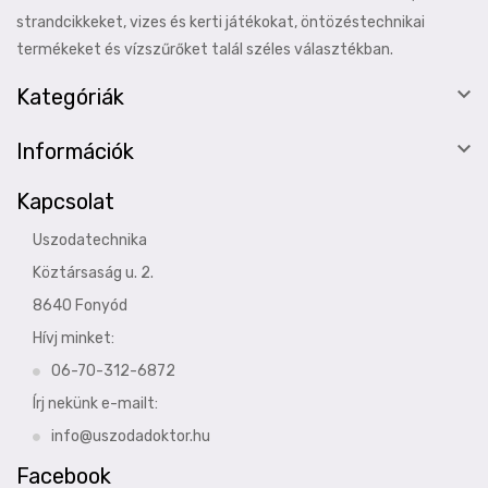
strandcikkeket, vizes és kerti játékokat, öntözéstechnikai
termékeket és vízszűrőket talál széles választékban.

Kategóriák

Információk
Kapcsolat
Uszodatechnika
Köztársaság u. 2.
8640 Fonyód
Hívj minket:
06-70-312-6872
Írj nekünk e-mailt:
info@uszodadoktor.hu
Facebook