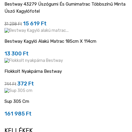
Bestway 43279 Úszógumi És Gumimatrac Többszínű Minta
Úszó Kagylófotel
-50%
15 619 Ft
Regular
Ár
31 238 Ft
price
Bestway Kagyló Alakú Matrac 185cm X 114cm
13 300 Ft
Ár
Flokkolt Nyakpárna Bestway
-50%
372 Ft
Regular
Ár
744 Ft
price
Sup 305 Cm
161 985 Ft
Ár
KELLÉKEK