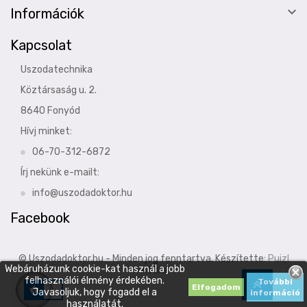

Információk
Kapcsolat
Uszodatechnika
Köztársaság u. 2.
8640 Fonyód
Hívj minket:
06-70-312-6872
Írj nekünk e-mailt:
info@uszodadoktor.hu
Facebook
© Uszodadoktor.hu - Minden jog fenntartva. Készítette:
Puizl
Webáruházunk cookie-kat használ a jobb
Attila
felhasználói élmény érdekében.
További
Elfogadom
Javasoljuk, hogy fogadd el a
információ
használatát.