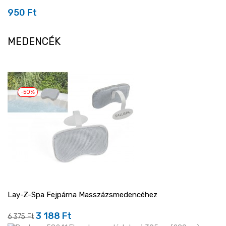
950 Ft
Ár
MEDENCÉK
-50%
Lay-Z-Spa Fejpárna Masszázsmedencéhez
3 188 Ft
Regular
Ár
6 375 Ft