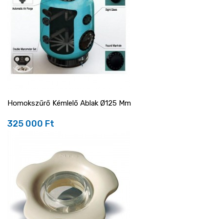
Homokszűrő Kémlelő Ablak Ø125 Mm
325 000 Ft
Ár