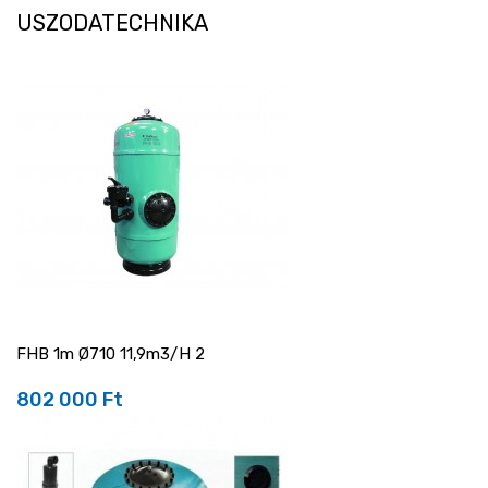
USZODATECHNIKA
FHB 1m Ø710 11,9m3/h 2
802 000 Ft
Ár