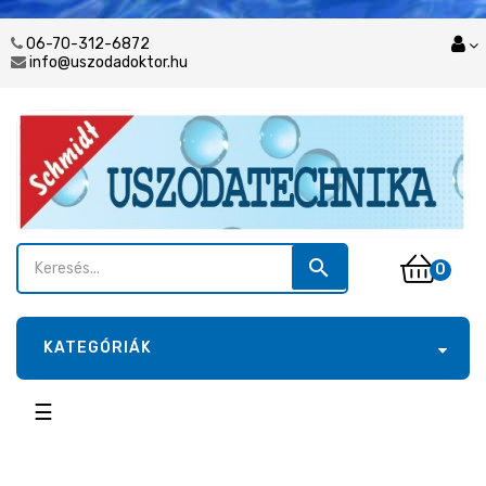
06-70-312-6872
info@uszodadoktor.hu
search
0
KATEGÓRIÁK
Toggle
☰
navigation