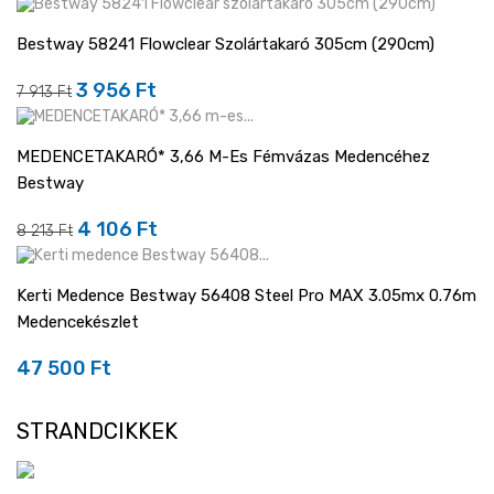
price
Bestway 58241 Flowclear Szolártakaró 305cm (290cm)
-50%
3 956 Ft
Regular
Ár
7 913 Ft
price
MEDENCETAKARÓ* 3,66 M-Es Fémvázas Medencéhez
Bestway
-50%
4 106 Ft
Regular
Ár
8 213 Ft
price
Kerti Medence Bestway 56408 Steel Pro MAX 3.05mx 0.76m
Medencekészlet
47 500 Ft
Ár
STRANDCIKKEK