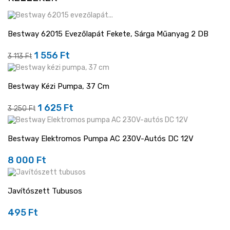
Bestway 62015 Evezőlapát Fekete, Sárga Műanyag 2 DB
-50%
1 556 Ft
Regular
Ár
3 113 Ft
price
Bestway Kézi Pumpa, 37 Cm
-50%
1 625 Ft
Regular
Ár
3 250 Ft
price
Bestway Elektromos Pumpa AC 230V-Autós DC 12V
8 000 Ft
Ár
Javítószett Tubusos
495 Ft
Ár