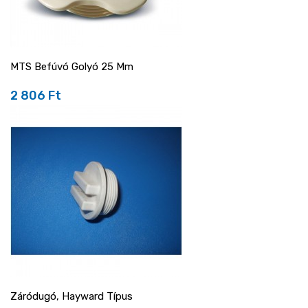
MTS Befúvó Golyó 25 Mm
2 806 Ft
Ár
Záródugó, Hayward Típus