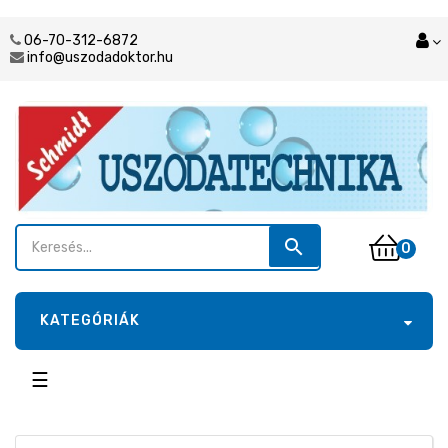
06-70-312-6872
info@uszodadoktor.hu
search
0
KATEGÓRIÁK
Toggle
☰
navigation