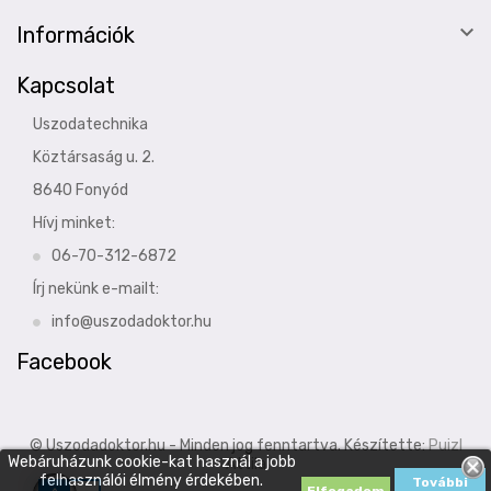

Információk
Kapcsolat
Uszodatechnika
Köztársaság u. 2.
8640 Fonyód
Hívj minket:
06-70-312-6872
Írj nekünk e-mailt:
info@uszodadoktor.hu
Facebook
© Uszodadoktor.hu - Minden jog fenntartva. Készítette:
Puizl
Webáruházunk cookie-kat használ a jobb
Attila
felhasználói élmény érdekében.
További