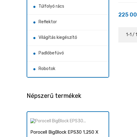
Túlfolyó rács
225 00
Ár
Reflektor
1-1 /
Világítás kiegészítő
Padlóbefúvó
Robotok
Népszerű termékek
Porocell BigBlock EPS30 1,250 X