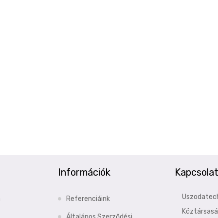
Információk
Kapcsola
Uszodatec
a
Referenciáink
Köztársaság
Általános Szerződési