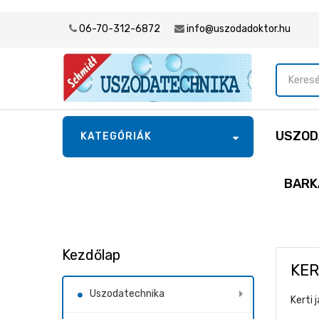
06-70-312-6872
info@uszodadoktor.hu
USZOD
KATEGÓRIÁK
BARK
Kezdőlap
KER
Uszodatechnika
Kerti 