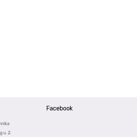
t
Facebook
hnika
 u. 2.