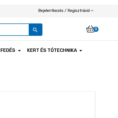
Bejelentkezés / Regisztráció
search
0
EFEDÉS
KERT ÉS TÓTECHNIKA
T