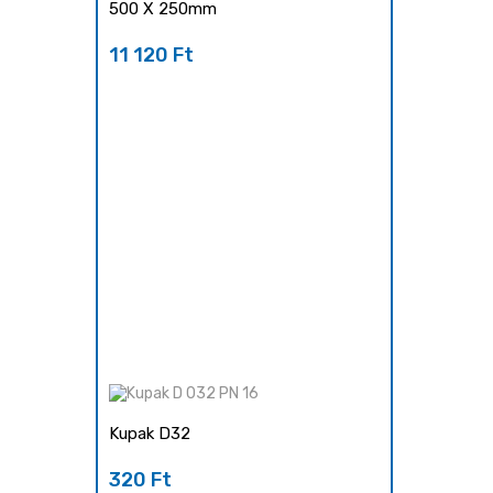
500 X 250mm
11 120 Ft
Ár
Kupak D32
320 Ft
Ár