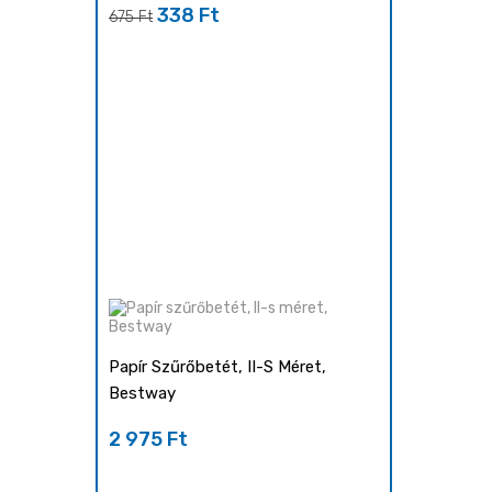
338 Ft
Regular
Ár
675 Ft
price
Papír Szűrőbetét, II-S Méret,
Bestway
2 975 Ft
Ár