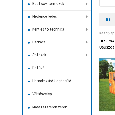
Bestway termekek
Medencefedés
Kert és tó technika
Kezdőlap
BESTWAY 
Barkács
Csúszdás
Játékok
Befúvó
Homokszűrő kiegészítő
Váltószelep
Masszázsrendszerek