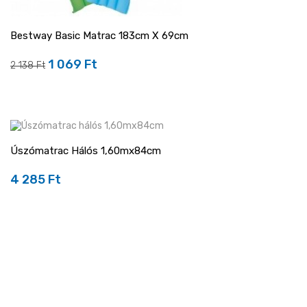
Bestway Basic Matrac 183cm X 69cm
1 069 Ft
Regular
Ár
2 138 Ft
price
Úszómatrac Hálós 1,60mx84cm
4 285 Ft
Ár