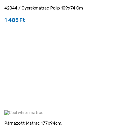
42044 / Gyerekmatrac Polip 109x74 Cm
1 485 Ft
Ár
Párnázott Matrac 177x94cm.