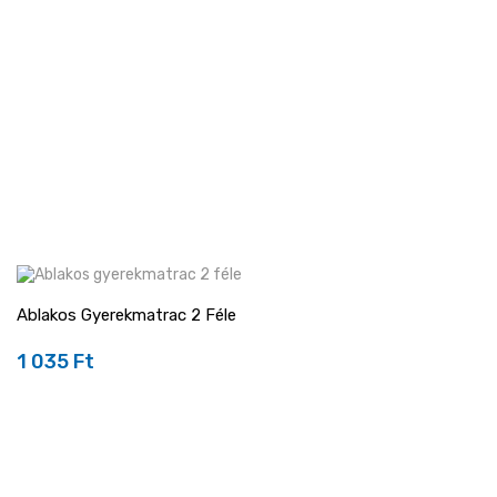
Ablakos Gyerekmatrac 2 Féle
1 035 Ft
Ár