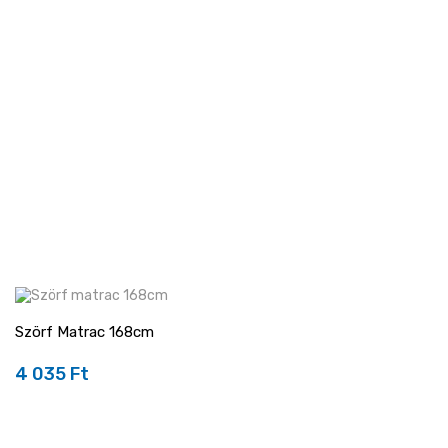
Szörf Matrac 168cm
4 035 Ft
Ár