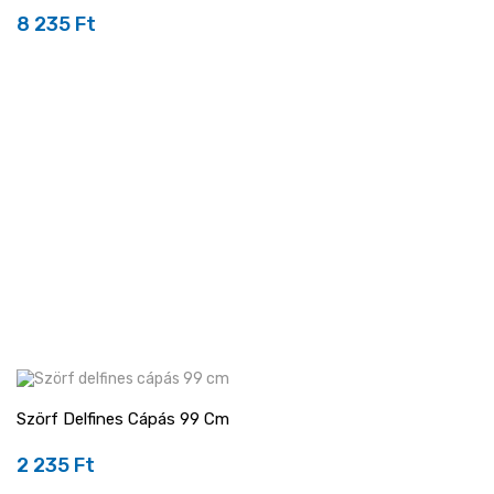
8 235 Ft
Ár
Szörf Delfines Cápás 99 Cm
2 235 Ft
Ár