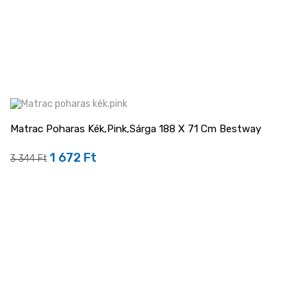
Matrac Poharas Kék,pink,sárga 188 X 71 Cm Bestway
-50%
1 672 Ft
Regular
Ár
3 344 Ft
price