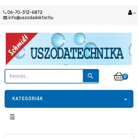
06-70-312-6872
info@uszodadoktor.hu
search
0
KATEGÓRIÁK
Toggle
☰
navigation