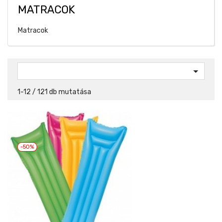
MATRACOK
Matracok

1-12 / 121 db mutatása
-50%