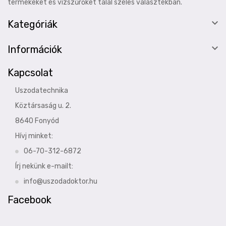
termékeket és vízszűrőket talál széles választékban.

Kategóriák

Információk
Kapcsolat
Uszodatechnika
Köztársaság u. 2.
8640 Fonyód
Hívj minket:
06-70-312-6872
Írj nekünk e-mailt:
info@uszodadoktor.hu
Facebook