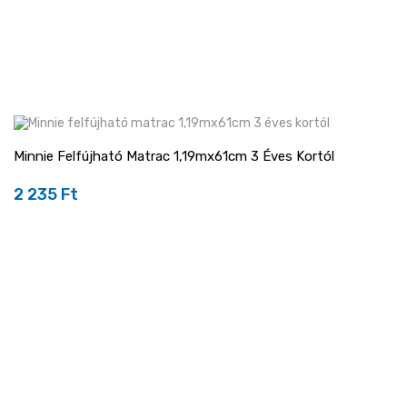
Minnie Felfújható Matrac 1,19mx61cm 3 Éves Kortól
2 235 Ft
Ár