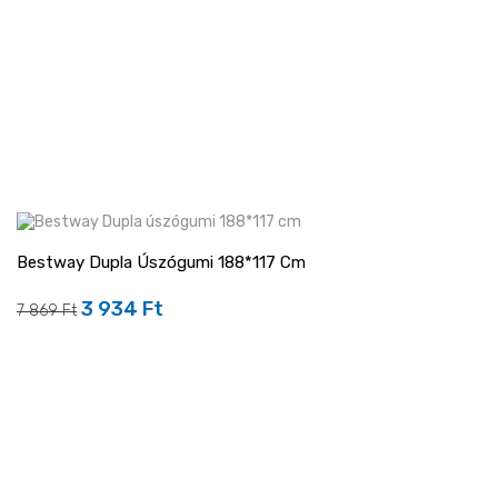
Bestway Dupla Úszógumi 188*117 Cm
-50%
3 934 Ft
Regular
Ár
7 869 Ft
price