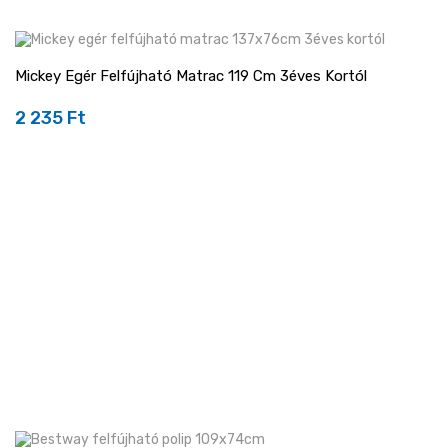
Mickey Egér Felfújható Matrac 119 Cm 3éves Kortól
2 235 Ft
Ár