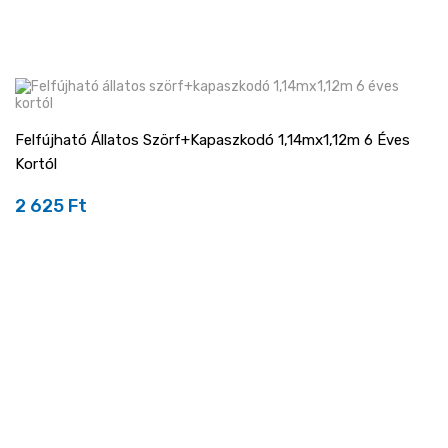
Felfújható Állatos Szörf+kapaszkodó 1,14mx1,12m 6 Éves
Kortól
2 625 Ft
Ár