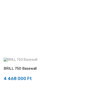
BRILL 750 Basewall
4 468 000 Ft
Ár