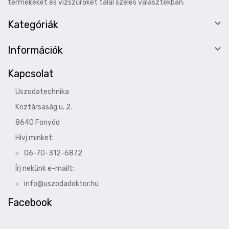
termékeket és vízszűrőket talál széles választékban.

Kategóriák

Információk
Kapcsolat
Uszodatechnika
Köztársaság u. 2.
8640 Fonyód
Hívj minket:
06-70-312-6872
Írj nekünk e-mailt:
info@uszodadoktor.hu
Facebook