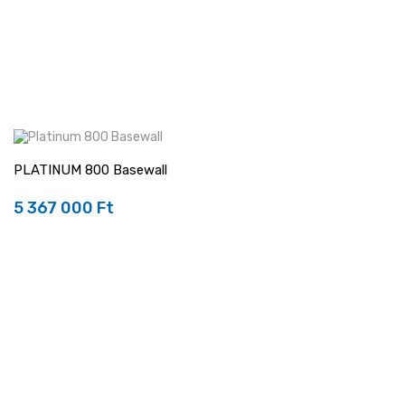
PLATINUM 800 Basewall
5 367 000 Ft
Ár