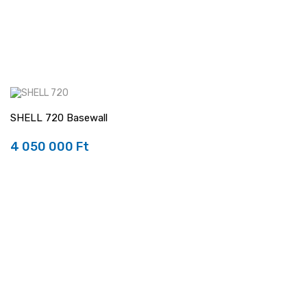
SHELL 720 Basewall
4 050 000 Ft
Ár