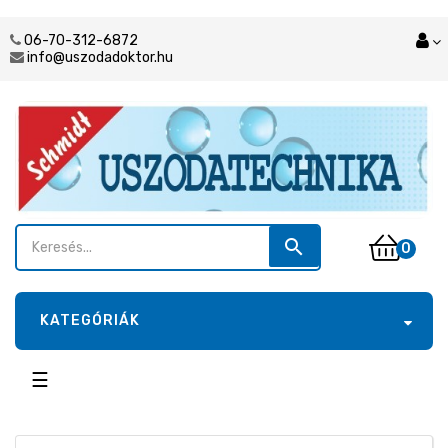
06-70-312-6872
info@uszodadoktor.hu
search
0
KATEGÓRIÁK
Toggle
☰
navigation