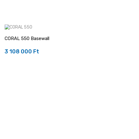
CORAL 550 Basewall
3 108 000 Ft
Ár