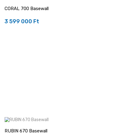
CORAL 700 Basewall
3 599 000 Ft
Ár
RUBIN 670 Basewall