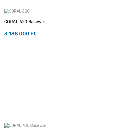
CORAL 620 Basewall
3 188 000 Ft
Ár