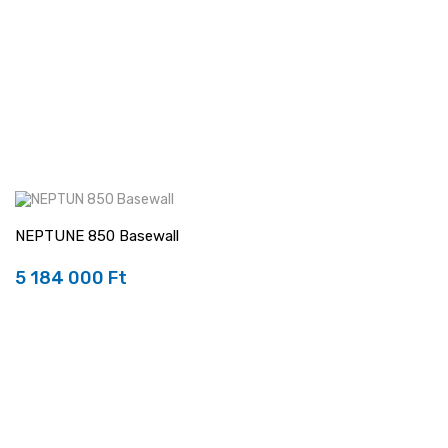
NEPTUNE 850 Basewall
5 184 000 Ft
Ár