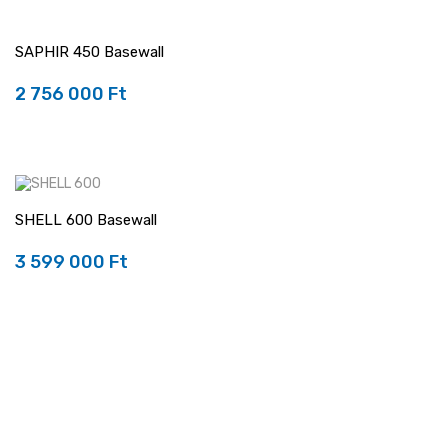
SAPHIR 450 Basewall
2 756 000 Ft
Ár
SHELL 600 Basewall
3 599 000 Ft
Ár