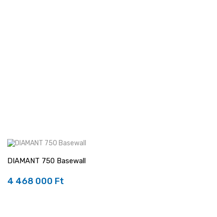
DIAMANT 750 Basewall
4 468 000 Ft
Ár