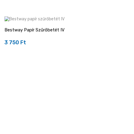
Bestway Papír Szűrőbetét IV
3 750 Ft
Ár