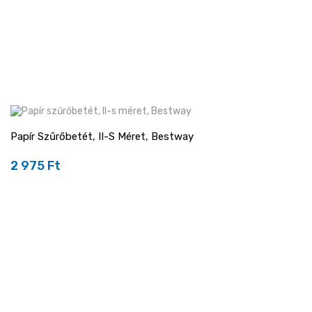
Papír Szűrőbetét, II-S Méret, Bestway
2 975 Ft
Ár