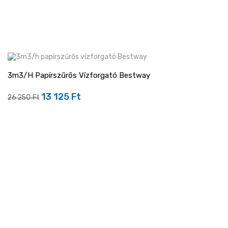
3m3/h Papírszűrős Vízforgató Bestway
-50%
13 125 Ft
Regular
Ár
26 250 Ft
price