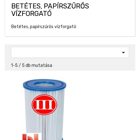
BETÉTES, PAPÍRSZŰRŐS
VÍZFORGATÓ
Betétes, papírszűrős vízforgató

1-5 / 5 db mutatása