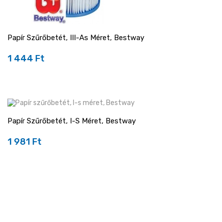
Papír Szűrőbetét, III-As Méret, Bestway
1 444 Ft
Ár
Papír Szűrőbetét, I-S Méret, Bestway
1 981 Ft
Ár