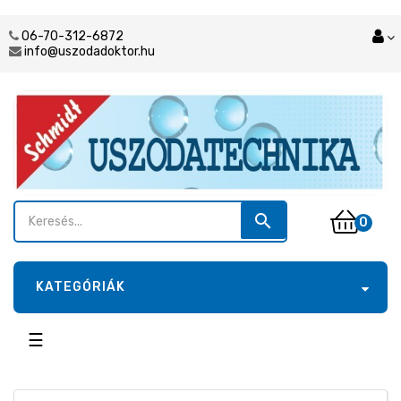
06-70-312-6872
info@uszodadoktor.hu
search
0
KATEGÓRIÁK
Toggle
☰
navigation