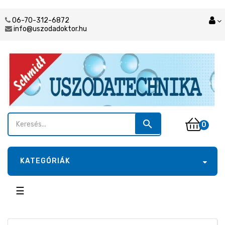
06-70-312-6872
info@uszodadoktor.hu
search
0
KATEGÓRIÁK
Toggle
☰
navigation