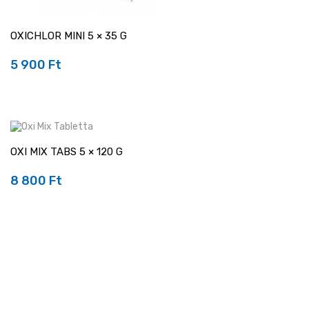
OXICHLOR MINI 5 × 35 G
5 900 Ft
Ár
OXI MIX TABS 5 × 120 G
8 800 Ft
Ár