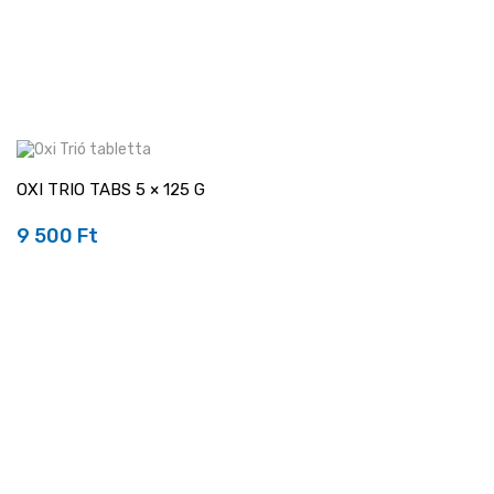
OXI TRIO TABS 5 × 125 G
9 500 Ft
Ár