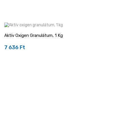
Aktív Oxigen Granulátum, 1 Kg
7 636 Ft
Ár