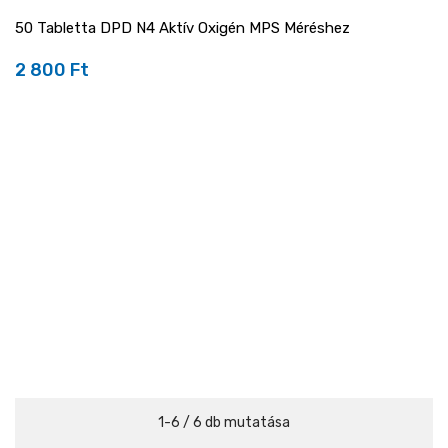
50 Tabletta DPD N4 Aktív Oxigén MPS Méréshez
2 800 Ft
Ár
1-6 / 6 db mutatása