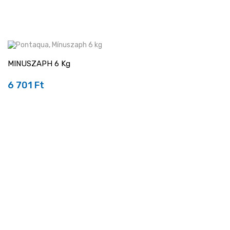
MINUSZAPH 6 Kg
6 701 Ft
Ár