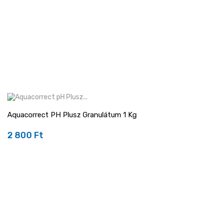
Aquacorrect PH Plusz Granulátum 1 Kg
2 800 Ft
Ár