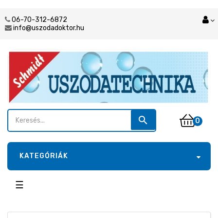
06-70-312-6872
info@uszodadoktor.hu
search
0
KATEGÓRIÁK
Toggle
☰
navigation