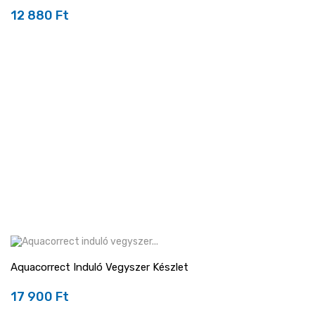
12 880 Ft
Ár
Aquacorrect Induló Vegyszer Készlet
17 900 Ft
Ár