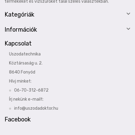
termékeket és vízszűrőket talál széles választékban.

Kategóriák

Információk
Kapcsolat
Uszodatechnika
Köztársaság u. 2.
8640 Fonyód
Hívj minket:
06-70-312-6872
Írj nekünk e-mailt:
info@uszodadoktor.hu
Facebook