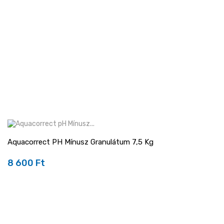
Aquacorrect PH Mínusz Granulátum 7,5 Kg
8 600 Ft
Ár