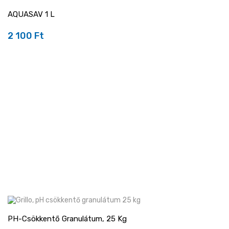
AQUASAV 1 L
2 100 Ft
Ár
PH-Csökkentő Granulátum, 25 Kg