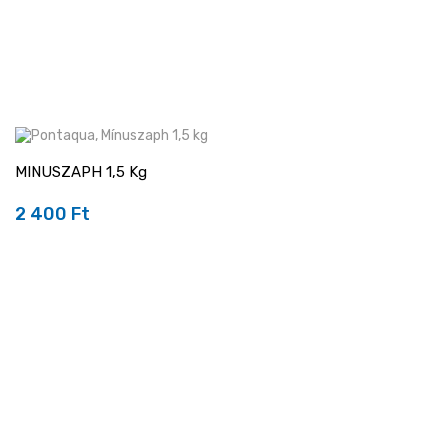
MINUSZAPH 1,5 Kg
2 400 Ft
Ár