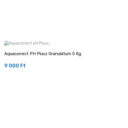
Aquacorrect PH Plusz Granulátum 5 Kg
9 000 Ft
Ár