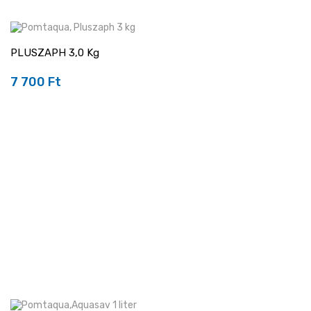
PLUSZAPH 3,0 Kg
7 700 Ft
Ár