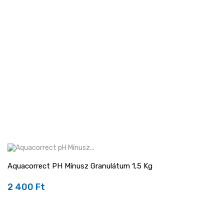
Aquacorrect PH Mínusz Granulátum 1,5 Kg
2 400 Ft
Ár