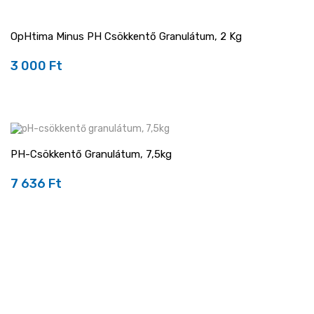
OpHtima Minus PH Csökkentő Granulátum, 2 Kg
3 000 Ft
Ár
PH-Csökkentő Granulátum, 7,5kg
7 636 Ft
Ár