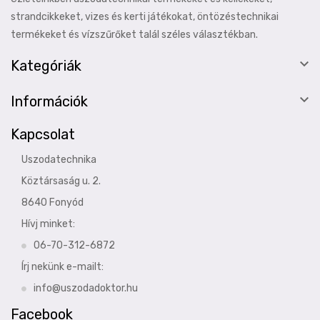
strandcikkeket, vizes és kerti játékokat, öntözéstechnikai
termékeket és vízszűrőket talál széles választékban.

Kategóriák

Információk
Kapcsolat
Uszodatechnika
Köztársaság u. 2.
8640 Fonyód
Hívj minket:
06-70-312-6872
Írj nekünk e-mailt:
info@uszodadoktor.hu
Facebook