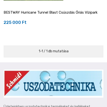
BESTWAY Hurricane Tunnel Blast Csúszdás Óriás Vízipark
225 000 Ft
Ár
1-1 / 1 db mutatása
Üzleteinkben uszodatechnikai termékeket és kellékeket,