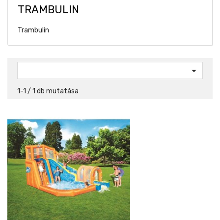
TRAMBULIN
Trambulin

1-1 / 1 db mutatása