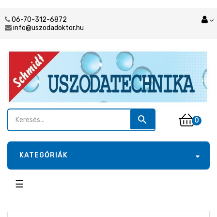
06-70-312-6872
info@uszodadoktor.hu
search
0
KATEGÓRIÁK
Toggle
☰
navigation