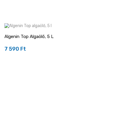
Algenin Top Algaölő, 5 L
7 590 Ft
Ár