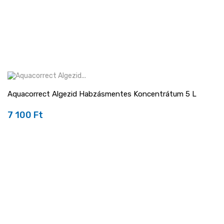
Aquacorrect Algezid Habzásmentes Koncentrátum 5 L
7 100 Ft
Ár