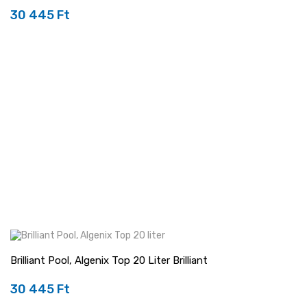
30 445 Ft
Ár
Brilliant Pool, Algenix Top 20 Liter Brilliant
30 445 Ft
Ár