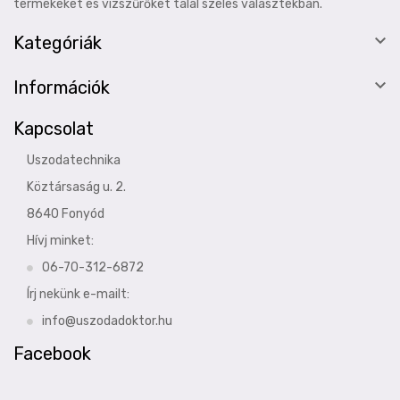
termékeket és vízszűrőket talál széles választékban.

Kategóriák

Információk
Kapcsolat
Uszodatechnika
Köztársaság u. 2.
8640 Fonyód
Hívj minket:
06-70-312-6872
Írj nekünk e-mailt:
info@uszodadoktor.hu
Facebook