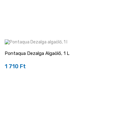
Pontaqua Dezalga Algaölő, 1 L
1 710 Ft
Ár