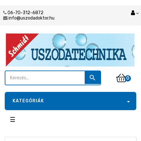
06-70-312-6872
info@uszodadoktor.hu
search
0
KATEGÓRIÁK
Toggle
☰
navigation