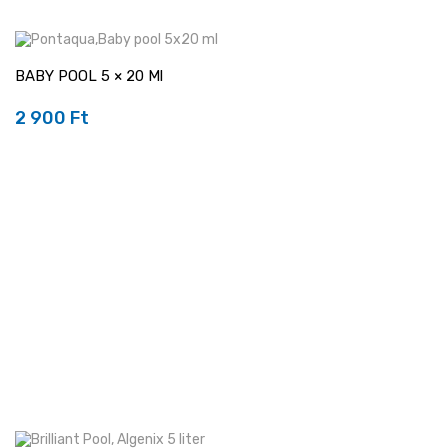
BABY POOL 5 × 20 Ml
2 900 Ft
Ár