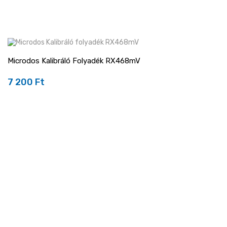
Microdos Kalibráló Folyadék RX468mV
7 200 Ft
Ár