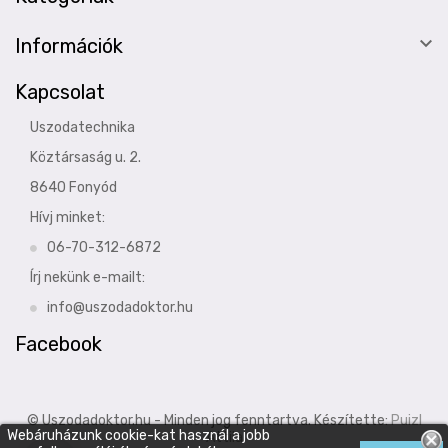

Információk
Kapcsolat
Uszodatechnika
Köztársaság u. 2.
8640 Fonyód
Hívj minket:
06-70-312-6872
Írj nekünk e-mailt:
info@uszodadoktor.hu
Facebook
© Uszodadoktor.hu - Minden jog fenntartva. Készítette:
Puizl
Webáruházunk cookie-kat használ a jobb
Attila