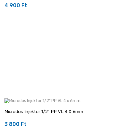
4 900 Ft
Ár
Microdos Injektor 1/2" PP VL 4 X 6mm
3 800 Ft
Ár