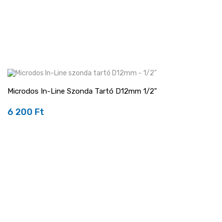
Microdos In-Line Szonda Tartó D12mm 1/2"
6 200 Ft
Ár