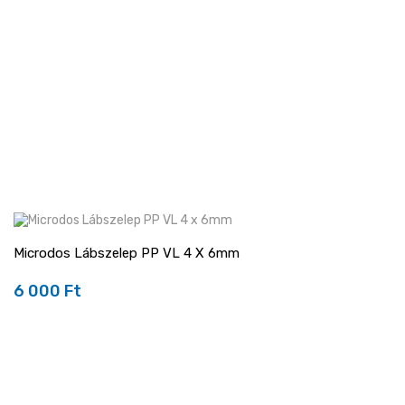
Microdos Lábszelep PP VL 4 X 6mm
6 000 Ft
Ár