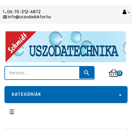
06-70-312-6872
info@uszodadoktor.hu
search
0
KATEGÓRIÁK
Toggle
☰
navigation