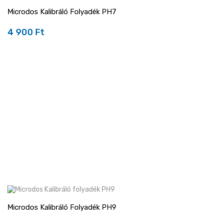
Microdos Kalibráló Folyadék PH7
4 900 Ft
Ár
Microdos Kalibráló Folyadék PH9