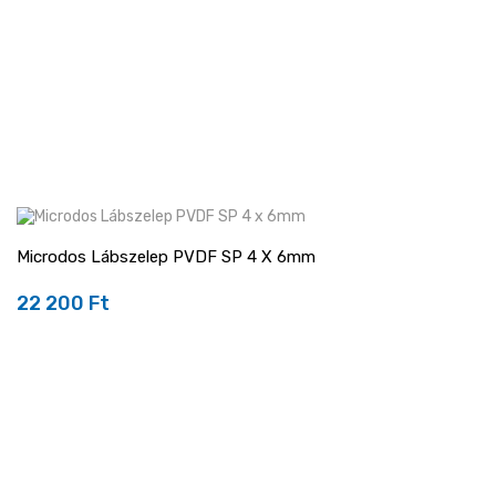
Microdos Lábszelep PVDF SP 4 X 6mm
22 200 Ft
Ár