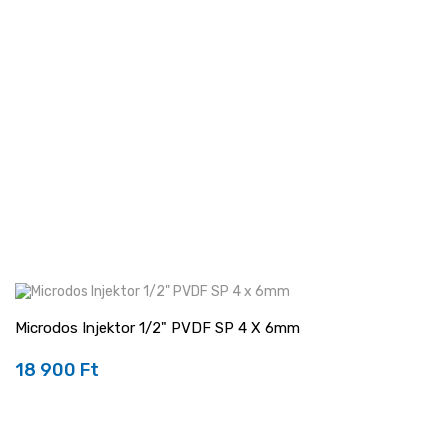
Microdos Injektor 1/2" PVDF SP 4 X 6mm
18 900 Ft
Ár