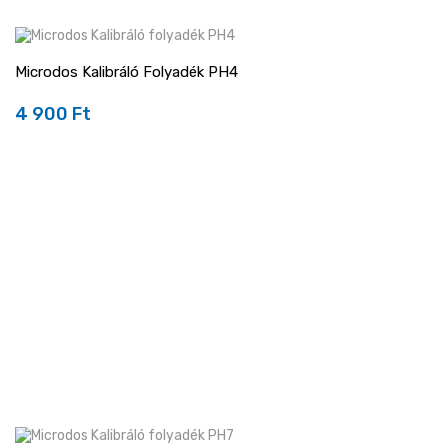
Microdos Kalibráló Folyadék PH4
4 900 Ft
Ár