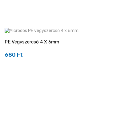
PE Vegyszercső 4 X 6mm
680 Ft
Ár