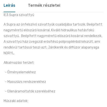
Leírás
Termék részletei
IE3 Supra szivattyú
A Supra az önfelszívó szivattyúk családjába tartozik. Beépített
nagyméretű előszűrő kosárral. Kiváló hidraulikus hatásfokú
szivattyú. Beépített nagyméretű előszűrő kosárral rendelkezik.
A szivattyú ház üvegszál erősítésű polipropilénből készült, ami
rendkívül tartóssá teszi azt. Járókerék és diffúzor alapanyaga
NORYL.
Alkalmazási terület:
- Élményelemekhez
- Masszázs rendszerekhez
- Ellenáramoltatók szereléséhez
Műszaki adatok: