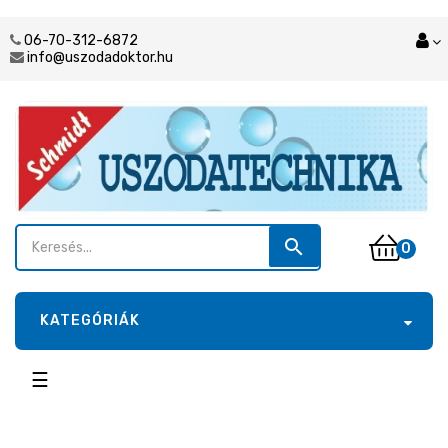
06-70-312-6872
info@uszodadoktor.hu
search
0
KATEGÓRIÁK
Toggle
☰
navigation