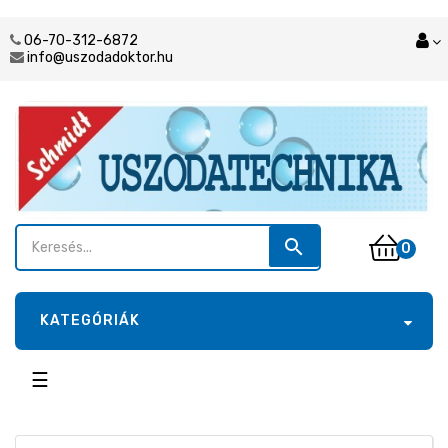
06-70-312-6872
info@uszodadoktor.hu
search
0
KATEGÓRIÁK
Toggle
☰
navigation