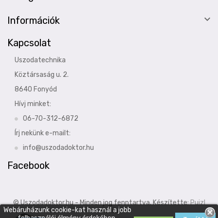

Információk
Kapcsolat
Uszodatechnika
Köztársaság u. 2.
8640 Fonyód
Hívj minket:
06-70-312-6872
Írj nekünk e-mailt:
info@uszodadoktor.hu
Facebook
© Uszodadoktor.hu - Minden jog fenntartva. Készítette:
Puizl
Webáruházunk cookie-kat használ a jobb
Attila