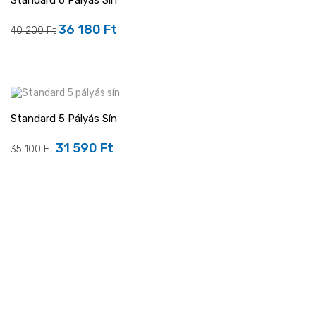
Standard 6 Pályás Sín
36 180 Ft
Regular
Ár
40 200 Ft
price
Standard 5 Pályás Sín
-10%
31 590 Ft
Regular
Ár
35 100 Ft
price